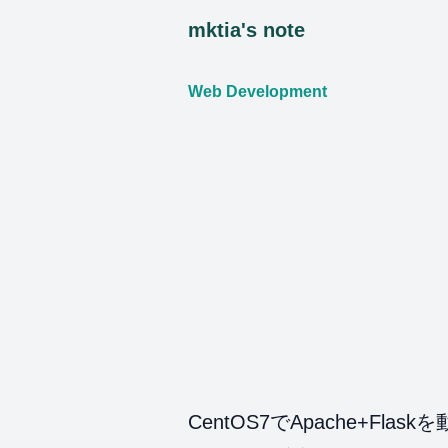
mktia's note
Web Development
CentOS7でApache+Flas