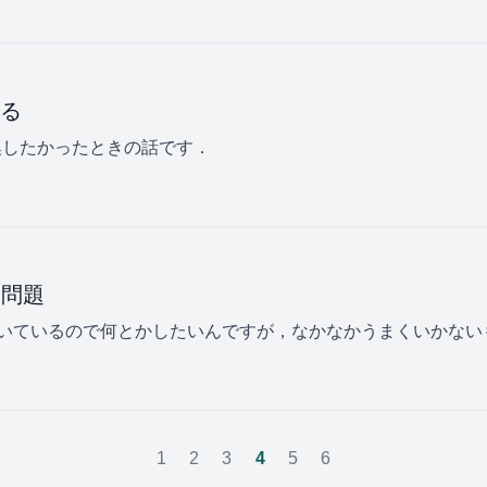
る
変換したかったときの話です．
る問題
いているので何とかしたいんですが，なかなかうまくいかない
1
2
3
4
5
6