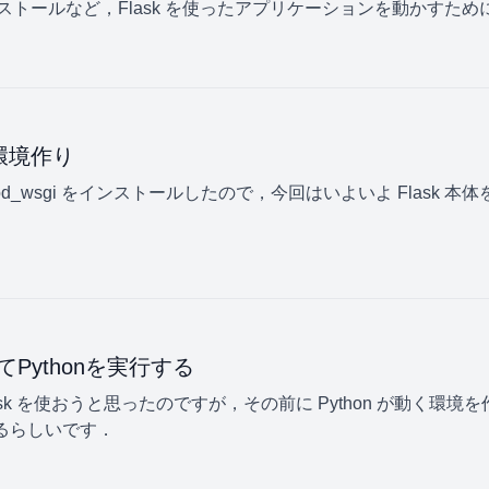
 3 のインストールなど，Flask を使ったアプリケーションを動か
kの環境作り
mod_wsgi をインストールしたので，今回はいよいよ Flask
してPythonを実行する
 Flask を使おうと思ったのですが，その前に Python が動く
えるらしいです．