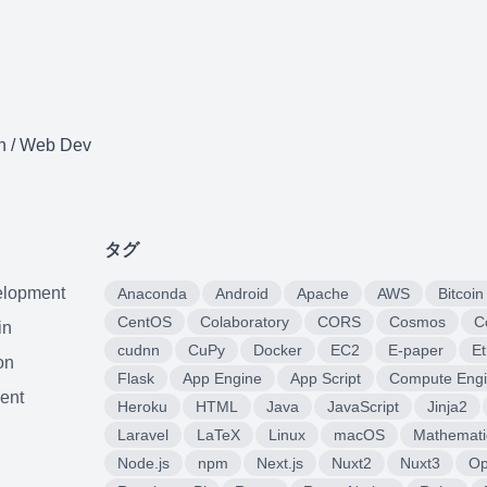
n / Web Dev
タグ
elopment
Anaconda
Android
Apache
AWS
Bitcoin
CentOS
Colaboratory
CORS
Cosmos
C
in
cudnn
CuPy
Docker
EC2
E-paper
E
on
Flask
App Engine
App Script
Compute Eng
ent
Heroku
HTML
Java
JavaScript
Jinja2
Laravel
LaTeX
Linux
macOS
Mathemati
Node.js
npm
Next.js
Nuxt2
Nuxt3
O