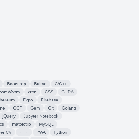
Bootstrap
Bulma
C/C++
osmWasm
cron
CSS
CUDA
thereum
Expo
Firebase
ine
GCP
Gem
Git
Golang
jQuery
Jupyter Notebook
cs
matplotlib
MySQL
penCV
PHP
PWA
Python